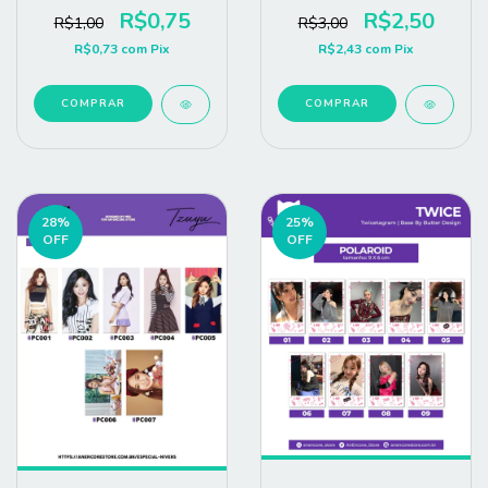
R$0,75
R$2,50
R$1,00
R$3,00
R$0,73
com
Pix
R$2,43
com
Pix
COMPRAR
COMPRAR
28
%
25
%
OFF
OFF