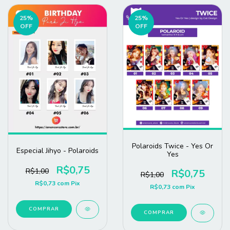
25
%
25
%
OFF
OFF
Polaroids Twice - Yes Or
Especial Jihyo - Polaroids
Yes
R$0,75
R$1,00
R$0,75
R$1,00
R$0,73
com
Pix
R$0,73
com
Pix
COMPRAR
COMPRAR