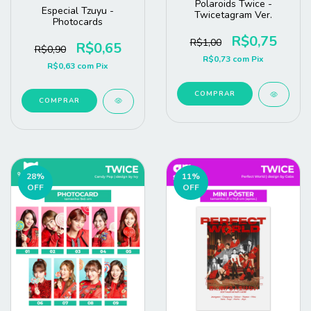
Polaroids Twice -
Especial Tzuyu -
Twicetagram Ver.
Photocards
R$0,75
R$1,00
R$0,65
R$0,90
R$0,73
com
Pix
R$0,63
com
Pix
COMPRAR
COMPRAR
28
%
11
%
OFF
OFF