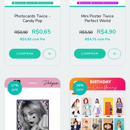
Photocards Twice -
Mini Poster Twice
Candy Pop
Perfect World
R$0,65
R$4,90
R$0,90
R$5,50
R$0,63
com
Pix
R$4,75
com
Pix
COMPRAR
COMPRAR
17
%
28
%
OFF
OFF