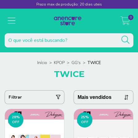
Prazo max de produção: 20 dias uteis
0
Início
>
KPOP
>
GG's
>
TWICE
TWICE
Filtrar
28
%
25
%
OFF
OFF