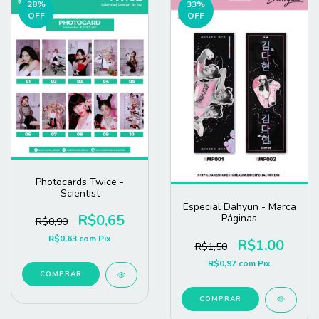
28
%
33
%
OFF
OFF
Photocards Twice -
Scientist
Especial Dahyun - Marca
R$0,65
Páginas
R$0,90
R$0,63
com
Pix
R$1,00
R$1,50
R$0,97
com
Pix
COMPRAR
COMPRAR