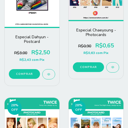
Especial Chaeyoung -
Photocards
Especial Dahyun -
Postcard
R$0,65
R$0,90
R$2,50
R$3,00
R$0,63
com
Pix
R$2,43
com
Pix
COMPRAR
COMPRAR
28
%
28
%
OFF
OFF