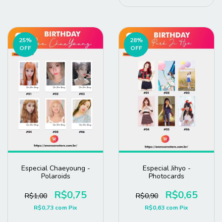
25
%
28
%
OFF
OFF
Especial Chaeyoung -
Especial Jihyo -
Polaroids
Photocards
R$0,75
R$0,65
R$1,00
R$0,90
R$0,73
com
Pix
R$0,63
com
Pix