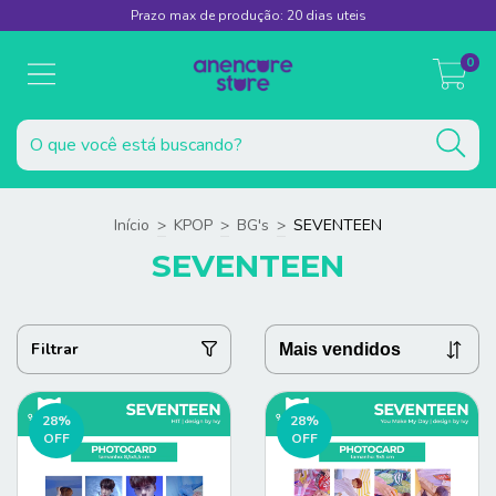
Prazo max de produção: 20 dias uteis
0
Início
>
KPOP
>
BG's
>
SEVENTEEN
SEVENTEEN
Filtrar
28
%
28
%
OFF
OFF