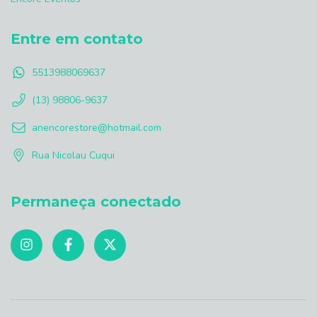
Entre em contato
5513988069637
(13) 98806-9637
anencorestore@hotmail.com
Rua Nicolau Cuqui
Permaneça conectado