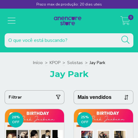
Prazo max de produção: 20 dias uteis
0
Início
>
KPOP
>
Solistas
>
Jay Park
Jay Park
Filtrar
28
%
25
%
OFF
OFF