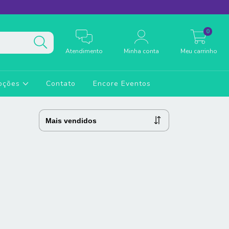
0
Atendimento
Minha conta
Meu carrinho
oções
Contato
Encore Eventos