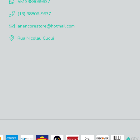
5513988069637
(13) 98806-9637
anencorestore@hotmail.com
Rua Nicolau Cuqui