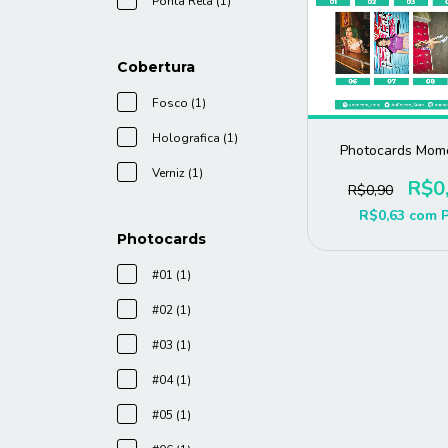
Ponta Reta (1)
Cobertura
Fosco (1)
Holografica (1)
Photocards Mom
Verniz (1)
R$0
R$0,90
R$0,63
com
Photocards
#01 (1)
#02 (1)
#03 (1)
#04 (1)
#05 (1)