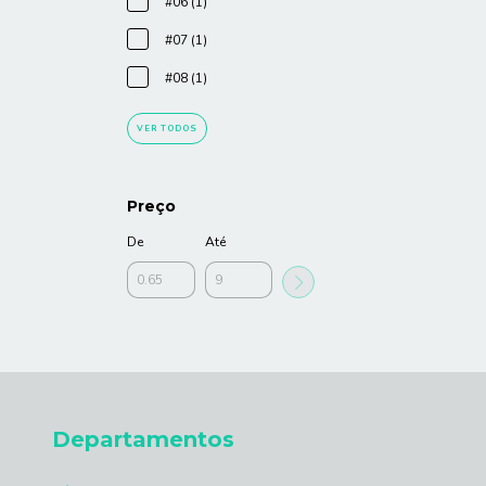
#06 (1)
#07 (1)
#08 (1)
VER TODOS
Preço
De
Até
Departamentos