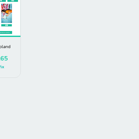
oland
,65
Pix