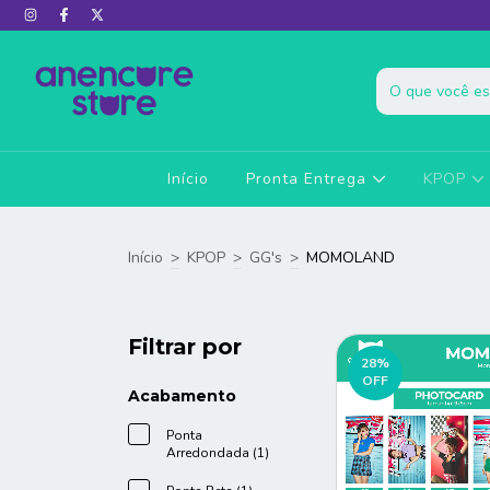
Início
Pronta Entrega
KPOP
Início
>
KPOP
>
GG's
>
MOMOLAND
Filtrar por
28
%
OFF
Acabamento
Ponta
Arredondada (1)