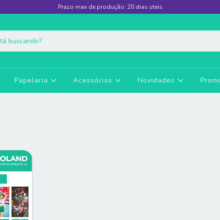
Prazo max de produção: 20 dias uteis
Papelaria
Acessórios
Novidades
Prom