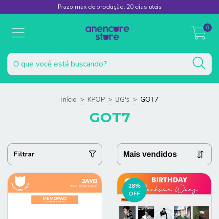
Prazo max de produção: 20 dias uteis
0
Início
>
KPOP
>
BG's
>
GOT7
GOT7
Filtrar
28
%
OFF