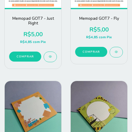
Memopad GOT7 - Just
Memopad GOT7 - Fly
Right
R$5,00
R$5,00
R$4,85
com
Pix
R$4,85
com
Pix
COMPRAR
COMPRAR