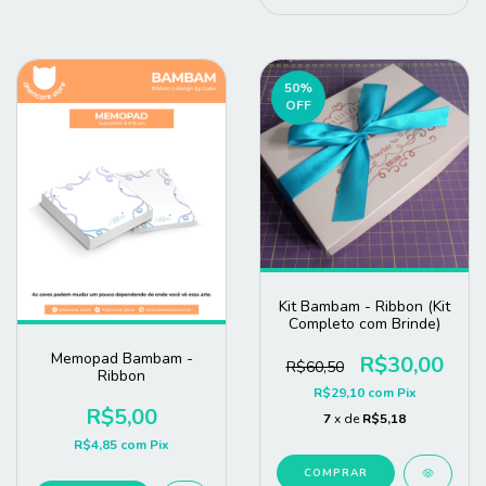
50
%
OFF
Kit Bambam - Ribbon (Kit
Completo com Brinde)
Memopad Bambam -
R$30,00
R$60,50
Ribbon
R$29,10
com
Pix
R$5,00
7
x de
R$5,18
R$4,85
com
Pix
COMPRAR