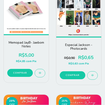
Memopad JayB- Jaebom
Especial Jackson -
Notes
Photocards
R$5,00
R$0,65
R$0,90
R$4,85
com
Pix
R$0,63
com
Pix
COMPRAR
COMPRAR
28
%
25
%
OFF
OFF