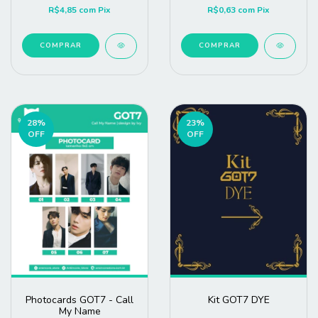
R$4,85
com
Pix
R$0,63
com
Pix
COMPRAR
COMPRAR
28
%
23
%
OFF
OFF
Photocards GOT7 - Call
Kit GOT7 DYE
My Name