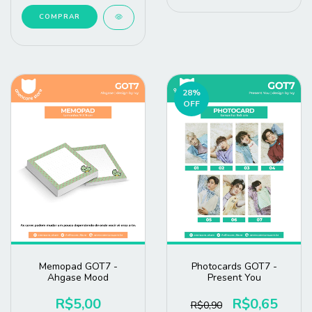
COMPRAR
28
%
OFF
Memopad GOT7 -
Photocards GOT7 -
Ahgase Mood
Present You
R$5,00
R$0,65
R$0,90