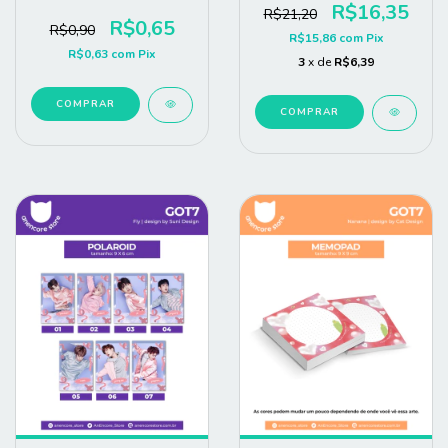
R$16,35
R$21,20
R$0,65
R$0,90
R$15,86
com
Pix
R$0,63
com
Pix
3
x de
R$6,39
COMPRAR
COMPRAR