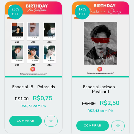
25
%
17
%
OFF
OFF
Especial JB - Polaroids
Especial Jackson -
Postcard
R$0,75
R$1,00
R$2,50
R$3,00
R$0,73
com
Pix
R$2,43
com
Pix
COMPRAR
COMPRAR