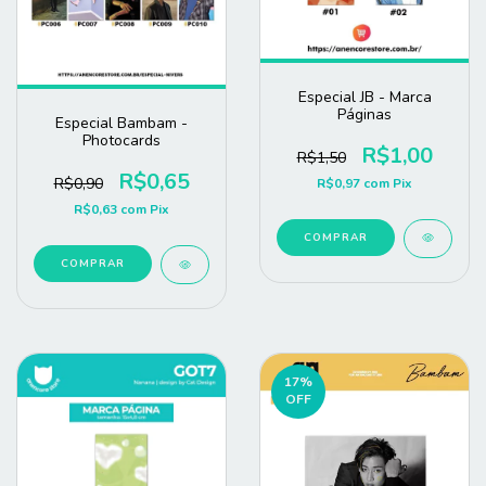
Especial JB - Marca
Páginas
Especial Bambam -
Photocards
R$1,00
R$1,50
R$0,65
R$0,90
R$0,97
com
Pix
R$0,63
com
Pix
COMPRAR
COMPRAR
17
%
OFF