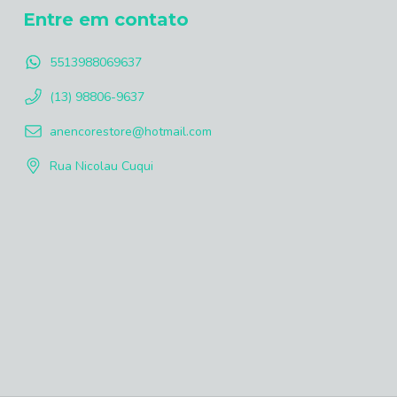
Entre em contato
5513988069637
(13) 98806-9637
anencorestore@hotmail.com
Rua Nicolau Cuqui