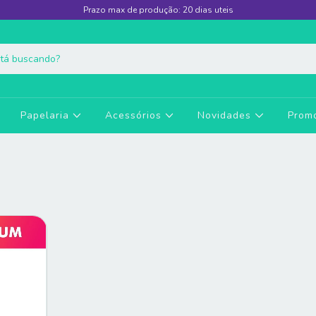
Prazo max de produção: 20 dias uteis
Papelaria
Acessórios
Novidades
Prom