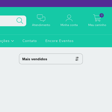
0
Atendimento
Minha conta
Meu carrinho
oções
Contato
Encore Eventos