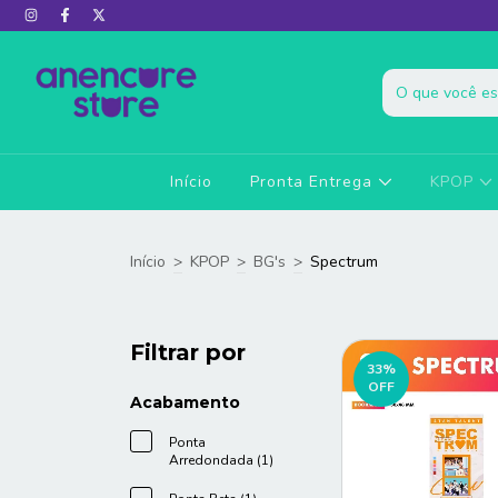
Início
Pronta Entrega
KPOP
Início
>
KPOP
>
BG's
>
Spectrum
Filtrar por
33
%
OFF
Acabamento
Ponta
Arredondada (1)