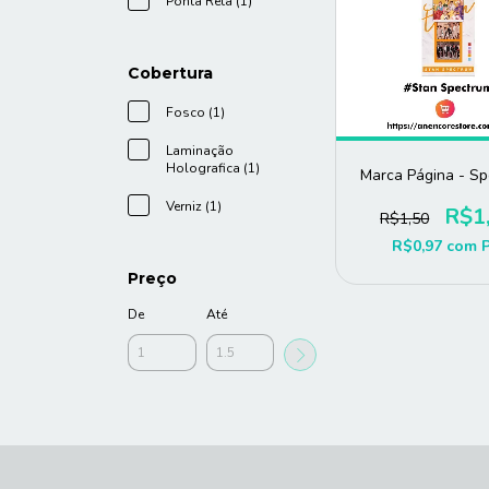
Ponta Reta (1)
Cobertura
Fosco (1)
Laminação
Holografica (1)
Marca Página - S
Verniz (1)
R$1
R$1,50
R$0,97
com
Preço
De
Até