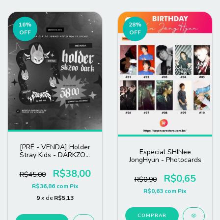
16
%
28
%
OFF
OFF
[PRÉ - VENDA] Holder
Especial SHINee
Stray Kids - DARKZOO
JongHyun - Photocards
(Ultima Oportunidade)
R$38,00
R$45,00
R$0,65
R$0,90
R$36,86
com
Pix
R$0,63
com
Pix
9
x de
R$5,13
COMPRAR