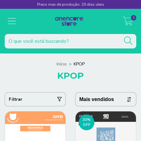
Prazo max de produção: 20 dias uteis
0
Início
>
KPOP
KPOP
Filtrar
33
%
OFF