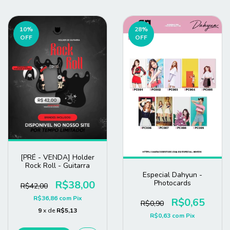
10
%
28
%
OFF
OFF
[PRÉ - VENDA] Holder
Rock Roll - Guitarra
Especial Dahyun -
R$38,00
Photocards
R$42,00
R$36,86
com
Pix
R$0,65
R$0,90
9
x de
R$5,13
R$0,63
com
Pix