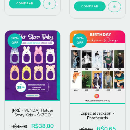
COMPRAR
16
%
28
%
OFF
OFF
[PRÉ - VENDA] Holder
Especial Jackson -
Stray Kids - SKZOO
Photocards
Baby
R$38,00
R$45,00
R$0,65
R$0,90