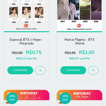
Especial BTS J-Hope -
Marca Página - BTS
Polaroids
World
R$0,75
R$1,00
R$1,00
R$1,50
R$0,73
com
Pix
R$0,97
com
Pix
COMPRAR
COMPRAR
28
%
25
%
OFF
OFF