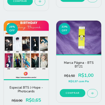
COMPRAR
28
%
33
%
OFF
OFF
Marca Página - BTS
BT21
R$1,00
R$1,50
R$0,97
com
Pix
Especial BTS J-Hope -
Photocards
COMPRAR
R$0,65
R$0,90