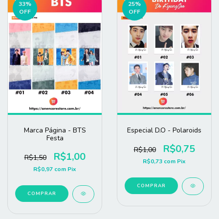
33
%
25
%
OFF
OFF
Marca Página - BTS
Especial D.O - Polaroids
Festa
R$0,75
R$1,00
R$1,00
R$1,50
R$0,73
com
Pix
R$0,97
com
Pix
COMPRAR
COMPRAR