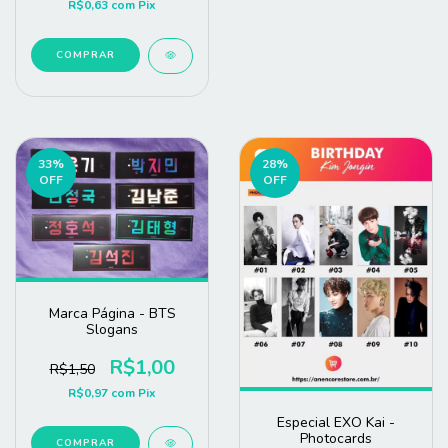
R$0,63
com
Pix
COMPRAR
33
%
28
%
OFF
OFF
Marca Página - BTS
Slogans
R$1,00
R$1,50
R$0,97
com
Pix
Especial EXO Kai -
Photocards
COMPRAR