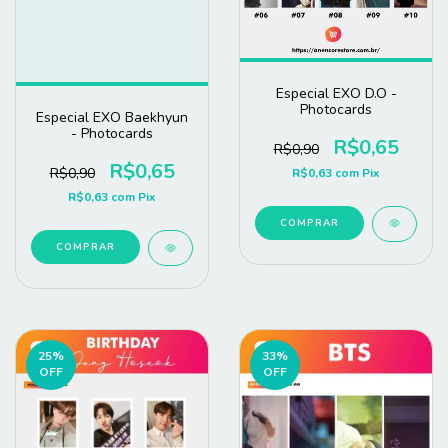
Especial EXO D.O -
Photocards
Especial EXO Baekhyun
- Photocards
R$0,65
R$0,90
R$0,65
R$0,90
R$0,63
com
Pix
R$0,63
com
Pix
COMPRAR
COMPRAR
25
%
33
%
OFF
OFF