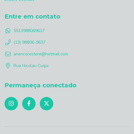
Entre em contato
5513988069637
(13) 98806-9637
anencorestore@hotmail.com
Rua Nicolau Cuqui
Permaneça conectado