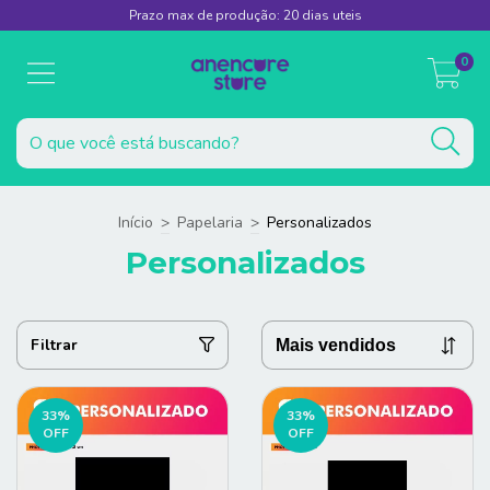
Prazo max de produção: 20 dias uteis
0
Início
>
Papelaria
>
Personalizados
Personalizados
Filtrar
33
%
33
%
OFF
OFF