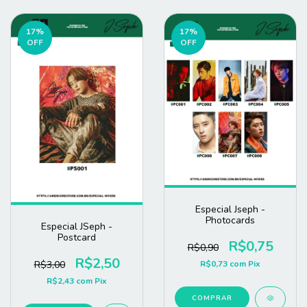
17
%
17
%
OFF
OFF
Especial Jseph -
Photocards
Especial JSeph -
Postcard
R$0,75
R$0,90
R$2,50
R$3,00
R$0,73
com
Pix
R$2,43
com
Pix
COMPRAR