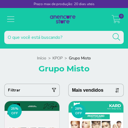
Prazo max de produção: 20 dias uteis
0
Início
>
KPOP
>
Grupo Misto
Grupo Misto
Filtrar
25
%
28
%
OFF
OFF