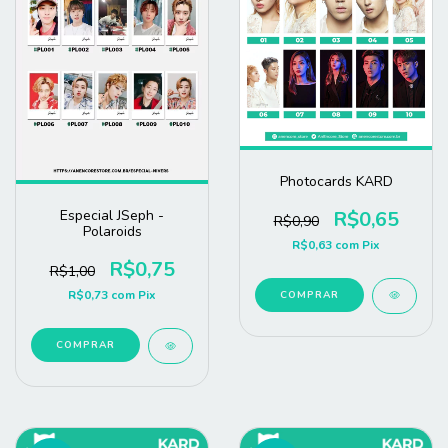
Photocards KARD
R$0,65
Especial JSeph -
R$0,90
Polaroids
R$0,63
com
Pix
R$0,75
R$1,00
R$0,73
com
Pix
COMPRAR
COMPRAR