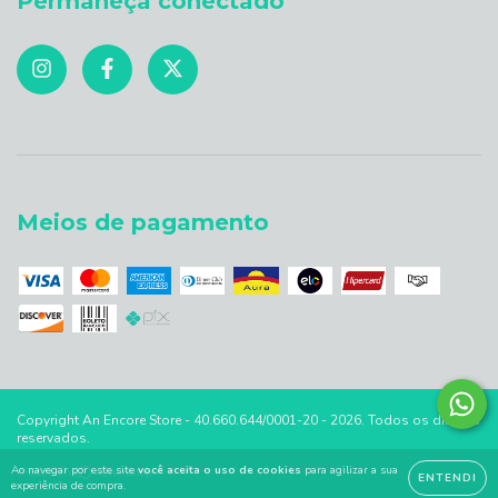
Permaneça conectado
Meios de pagamento
Copyright An Encore Store - 40.660.644/0001-20 - 2026. Todos os direitos
reservados.
Ao navegar por este site
você aceita o uso de cookies
para agilizar a sua
ENTENDI
experiência de compra.