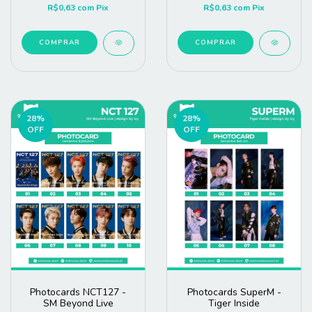
R$0,63
com
Pix
R$0,63
com
Pix
COMPRAR
COMPRAR
28
%
28
%
OFF
OFF
Photocards NCT127 -
Photocards SuperM -
SM Beyond Live
Tiger Inside