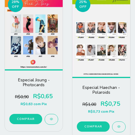
28
%
25
%
OFF
OFF
Especial Jisung -
Photocards
Especial Haechan -
Polaroids
R$0,65
R$0,90
R$0,75
R$1,00
R$0,63
com
Pix
R$0,73
com
Pix
COMPRAR
COMPRAR