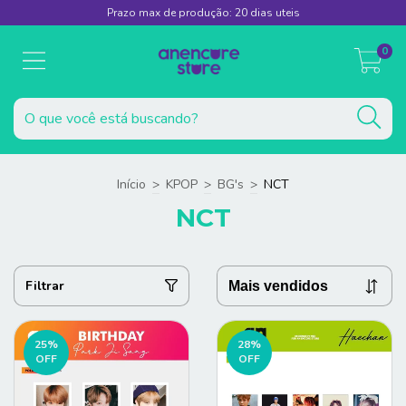
Prazo max de produção: 20 dias uteis
0
Início
>
KPOP
>
BG's
>
NCT
NCT
Filtrar
25
%
28
%
OFF
OFF