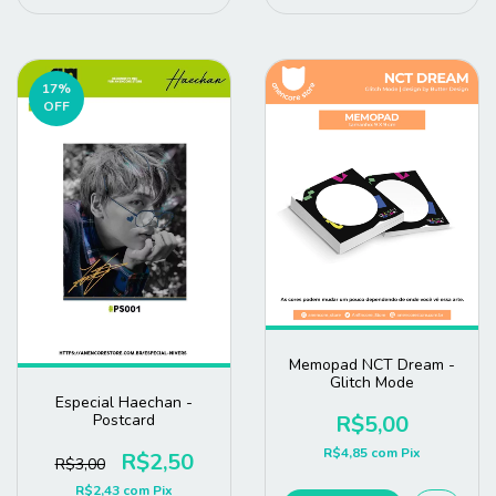
17
%
OFF
Memopad NCT Dream -
Glitch Mode
Especial Haechan -
R$5,00
Postcard
R$4,85
com
Pix
R$2,50
R$3,00
R$2,43
com
Pix