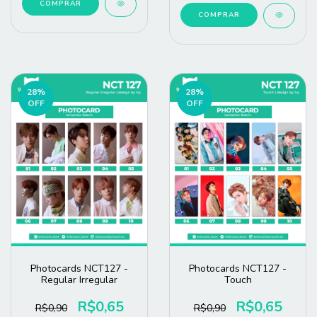
COMPRAR
COMPRAR
28
%
28
%
OFF
OFF
Photocards NCT127 -
Photocards NCT127 -
Regular Irregular
Touch
R$0,65
R$0,65
R$0,90
R$0,90