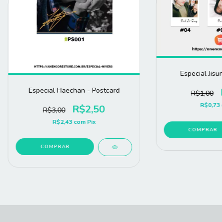
Especial Jisu
Especial Haechan - Postcard
R$1,00
R$0,73
R$2,50
R$3,00
R$2,43
com
Pix
COMPRAR
COMPRAR