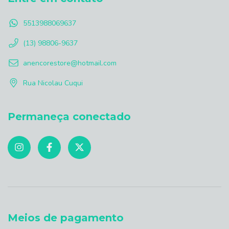
5513988069637
(13) 98806-9637
anencorestore@hotmail.com
Rua Nicolau Cuqui
Permaneça conectado
Meios de pagamento