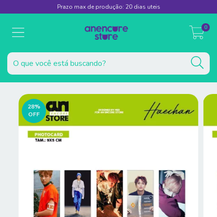
Prazo max de produção: 20 dias uteis
0
28
%
OFF