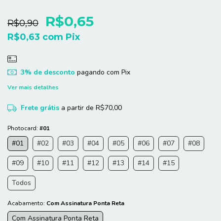
R$0,65
R$0,90
R$0,63
com
Pix
3% de desconto
pagando com Pix
Ver mais detalhes
Frete grátis
a partir de
R$70,00
Photocard:
#01
#01
#02
#03
#04
#05
#06
#07
#08
#09
#10
#11
#12
#13
#14
#15
Todos
Acabamento:
Com Assinatura Ponta Reta
Com Assinatura Ponta Reta