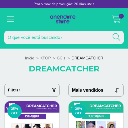
Prazo max de produção: 20 dias uteis
0
Início
>
KPOP
>
GG's
>
DREAMCATCHER
DREAMCATCHER
Filtrar
25
%
28
%
OFF
OFF