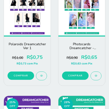
Polaroids Dreamcatcher
Photocards
Ver 1
Dreamcatcher -
Dystopia: Love Myself
R$0,75
R$0,65
R$1,00
R$0,90
R$0,73
com
Pix
R$0,63
com
Pix
COMPRAR
COMPRAR
25
%
28
%
OFF
OFF