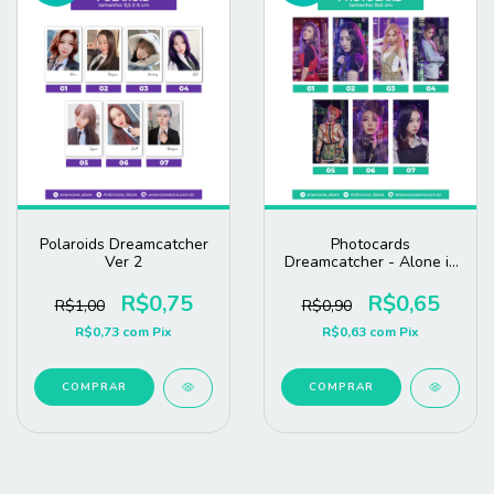
Polaroids Dreamcatcher
Photocards
Ver 2
Dreamcatcher - Alone in
The City
R$0,75
R$0,65
R$1,00
R$0,90
R$0,73
com
Pix
R$0,63
com
Pix
COMPRAR
COMPRAR