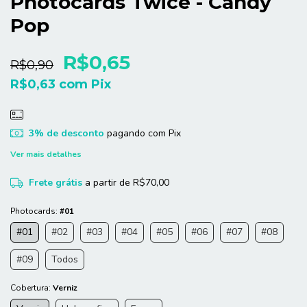
Photocards Twice - Candy
Pop
R$0,65
R$0,90
R$0,63
com
Pix
3% de desconto
pagando com Pix
Ver mais detalhes
Frete grátis
a partir de
R$70,00
Photocards:
#01
#01
#02
#03
#04
#05
#06
#07
#08
#09
Todos
Cobertura:
Verniz