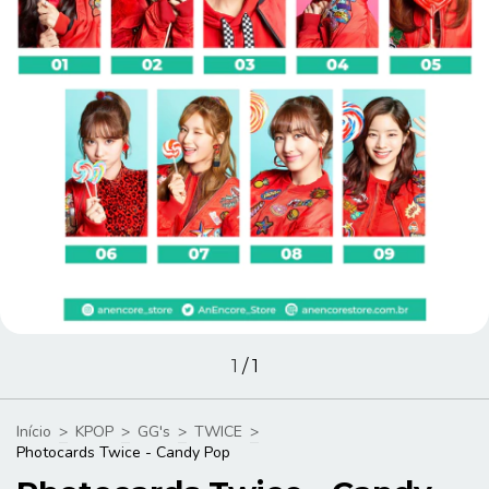
1
/
1
Início
>
KPOP
>
GG's
>
TWICE
>
Photocards Twice - Candy Pop