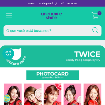
Prazo max de produção: 20 dias uteis
0
28
%
OFF