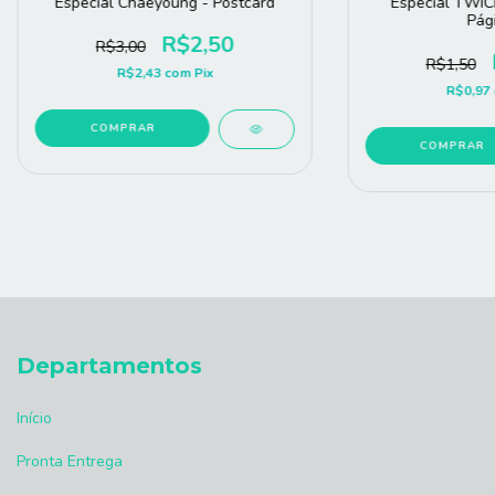
Especial Chaeyoung - Postcard
Especial TWICE
Pág
R$2,50
R$3,00
R$1,50
R$2,43
com
Pix
R$0,97
COMPRAR
COMPRAR
Departamentos
Início
Pronta Entrega