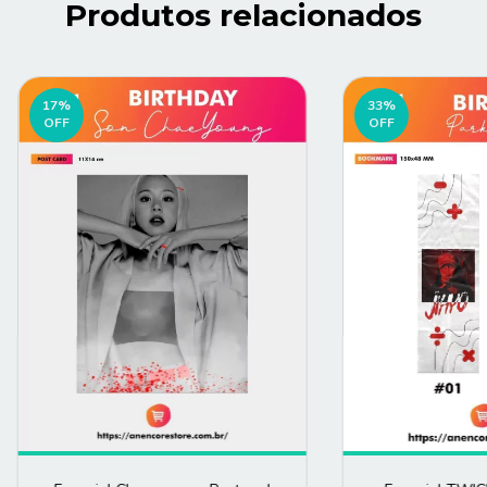
Produtos relacionados
17
%
33
%
OFF
OFF