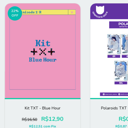
22
%
OFF
Kit TXT - Blue Hour
Polaroids TXT 
R$12,90
R$0
R$16,50
R$12,51
com
Pix
R$0,87