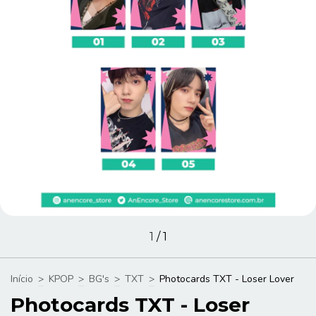
1
/
1
Início
>
KPOP
>
BG's
>
TXT
>
Photocards TXT - Loser Lover
Photocards TXT - Loser