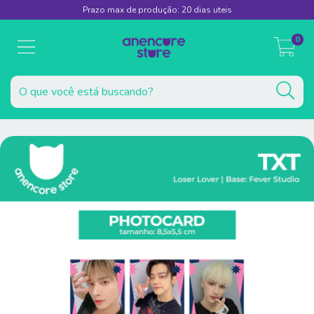
Prazo max de produção: 20 dias uteis
0