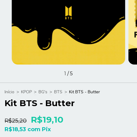
1
/
5
Início
>
KPOP
>
BG's
>
BTS
>
Kit BTS - Butter
Kit BTS - Butter
R$19,10
R$25,20
R$18,53
com
Pix