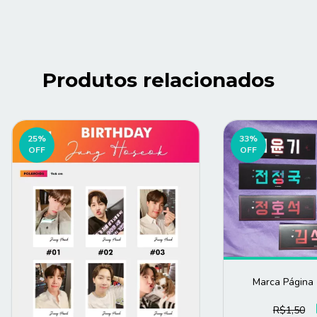
Produtos relacionados
25
%
33
%
OFF
OFF
Marca Página 
R$1,50